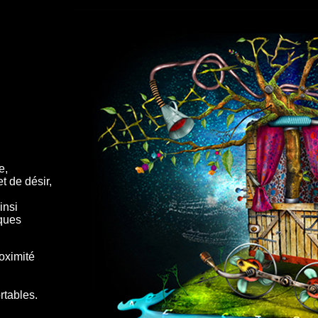
e,
t de désir,
insi
iques
oximité
rtables.